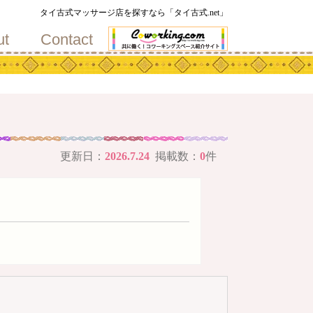
地
タイ古式マッサージ店を探すなら「タイ古式.net」
ut
Contact
更新日：
2026.7.24
掲載数：
0
件
メ