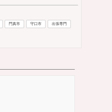
門真市
守口市
出張専門
サ