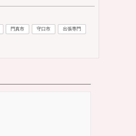
門真市
守口市
出張専門
サ