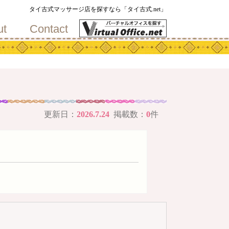
地
タイ古式マッサージ店を探すなら「タイ古式.net」
ut
Contact
更新日：
2026.7.24
掲載数：
0
件
メ