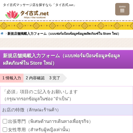
タイ古式マッサージ店を探すなら「タイ古式.net」
menu
新規店舗掲載入力フォーム（แบบฟอร์มป้อนข้อมูลข้อมูลผลิตภัณฑ์ใน Store ใหม่）