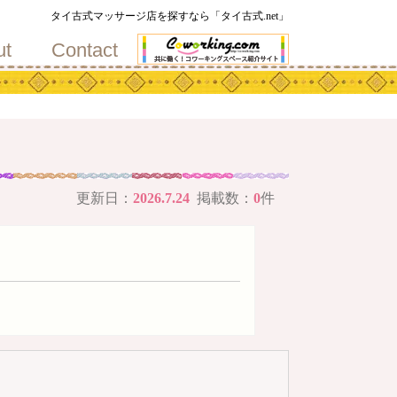
地
タイ古式マッサージ店を探すなら「タイ古式.net」
ut
Contact
更新日：
2026.7.24
掲載数：
0
件
メ