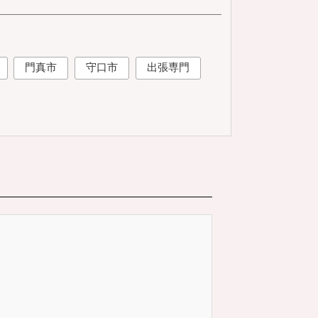
門真市
守口市
出張専門
サ