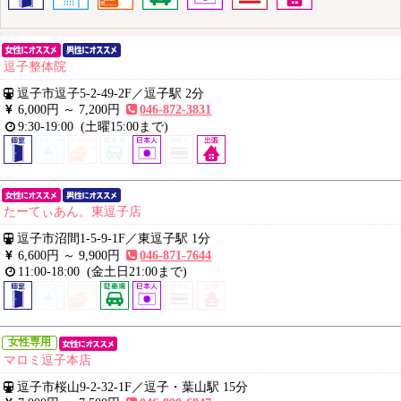
逗子整体院
逗子市逗子5-2-49-2F
／
逗子駅 2分
6,000円 ～
7,200円
046-872-3831
9:30-19:00
(土曜15:00まで)
たーてぃあん。東逗子店
逗子市沼間1-5-9-1F
／
東逗子駅 1分
6,600円 ～
9,900円
046-871-7644
11:00-18:00
(金土日21:00まで)
女性専用
マロミ逗子本店
逗子市桜山9-2-32-1F
／
逗子・葉山駅 15分