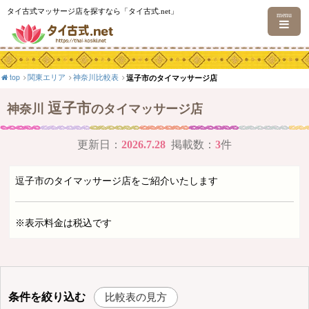
タイ古式マッサージ店を探すなら「タイ古式.net」
menu
top
関東エリア
神奈川比較表
逗子市のタイマッサージ店
逗子市
神奈川
のタイマッサージ店
更新日：
2026.7.28
掲載数：
3
件
逗子市のタイマッサージ店をご紹介いたします
※表示料金は税込です
条件を絞り込む
比較表の見方