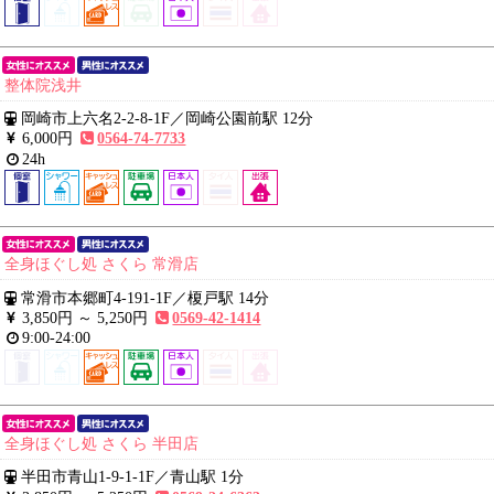
整体院浅井
岡崎市上六名2-2-8-1F
／
岡崎公園前駅 12分
6,000円
0564-74-7733
24h
全身ほぐし処 さくら 常滑店
常滑市本郷町4-191-1F
／
榎戸駅 14分
3,850円 ～
5,250円
0569-42-1414
9:00-24:00
全身ほぐし処 さくら 半田店
半田市青山1-9-1-1F
／
青山駅 1分