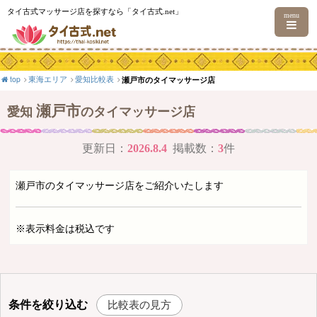
タイ古式マッサージ店を探すなら「タイ古式.net」
menu
top
東海エリア
愛知比較表
瀬戸市のタイマッサージ店
瀬戸市
愛知
のタイマッサージ店
更新日：
2026.8.4
掲載数：
3
件
瀬戸市のタイマッサージ店をご紹介いたします
※表示料金は税込です
条件を絞り込む
比較表の見方