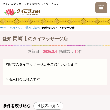
タイ古式マッサージ店を探すなら「タイ古式.net」
menu
top
東海エリア
愛知比較表
岡崎市のタイマッサージ店
岡崎市
愛知
のタイマッサージ店
更新日：
2026.8.4
掲載数：
10
件
岡崎市のタイマッサージ店をご紹介いたします
※表示料金は税込です
条件を絞り込む
比較表の見方