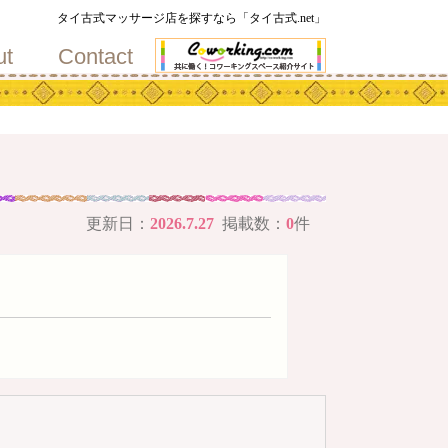
地
タイ古式マッサージ店を探すなら「タイ古式.net」
ut
Contact
更新日：
2026.7.27
掲載数：
0
件
メ