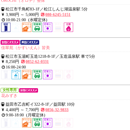
OROCHI（オロチ）整体
松江市千鳥町83-1F
／
松江しんじ湖温泉駅 5分
3,900円 ～
5,000円
080-6245-5151
10:00-21:00
(水曜定休)
佳翠苑（かすいえん）皆美
松江市玉湯町玉造1218-8-1F
／
玉造温泉駅 車で5分
8,250円
0852-62-0331
16:00-24:00
女性専用
花みずき
益田市乙吉町イ322-8-1F
／
益田駅 10分
4,400円 ～
7,700円
0856-32-9833
9:00-18:00
(月曜定休)