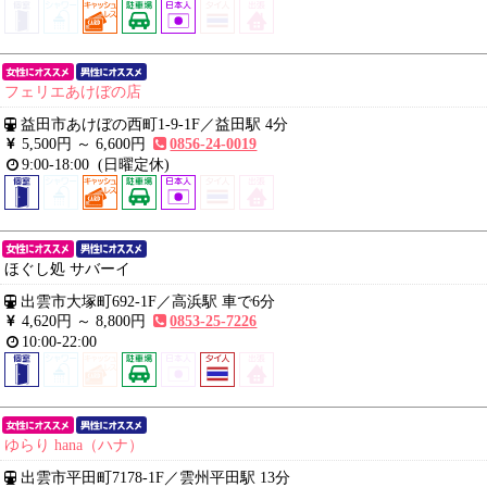
フェリエあけぼの店
益田市あけぼの西町1-9-1F
／
益田駅 4分
5,500円 ～
6,600円
0856-24-0019
9:00-18:00
(日曜定休)
ほぐし処 サバーイ
出雲市大塚町692-1F
／
高浜駅 車で6分
4,620円 ～
8,800円
0853-25-7226
10:00-22:00
ゆらり hana（ハナ）
出雲市平田町7178-1F
／
雲州平田駅 13分