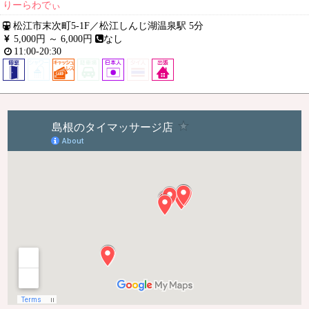
りーらわでぃ
松江市末次町5-1F
／
松江しんじ湖温泉駅 5分
5,000円 ～
6,000円
なし
11:00-20:30