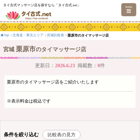
タイ古式マッサージ店を探すなら「タイ古式.net」
menu
top
北海道・東北エリア
宮城比較表
栗原市のタイマッサージ店
栗原市
宮城
のタイマッサージ店
更新日：
2026.6.23
掲載数：
0
件
栗原市のタイマッサージ店をご紹介いたします
※表示料金は税込です
条件を絞り込む
比較表の見方