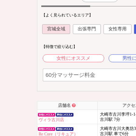
【よく見られているエリア】
宮城全域
出張専門
女性専用
【特徴で絞り込む】
女性にオススメ
男性
店舗名
アクセ
大崎市古川李埣1-1-2
古川駅 7分
ヴィラ古川店
大崎市古川大奥坊34
古川駅 車で6分
Re Cure（リキュア）