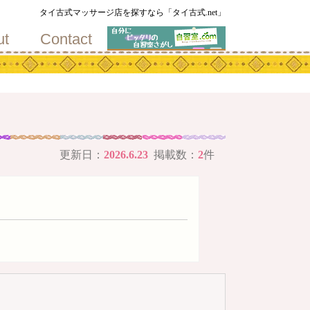
地
タイ古式マッサージ店を探すなら「タイ古式.net」
ut
Contact
更新日：
2026.6.23
掲載数：
2
件
メ