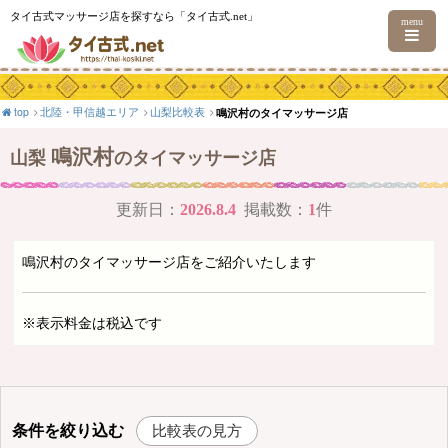
タイ古式マッサージ店を探すなら「タイ古式.net」
menu
top
北陸・甲信越エリア
山梨比較表
鳴沢村のタイマッサージ店
鳴沢村
山梨
のタイマッサージ店
更新日：
2026.8.4
掲載数：
1
件
鳴沢村のタイマッサージ店をご紹介いたします
※表示料金は税込です
条件を絞り込む
比較表の見方