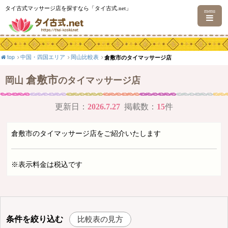
タイ古式マッサージ店を探すなら「タイ古式.net」
menu
top
中国・四国エリア
岡山比較表
倉敷市のタイマッサージ店
倉敷市
岡山
のタイマッサージ店
更新日：
2026.7.27
掲載数：
15
件
倉敷市のタイマッサージ店をご紹介いたします
※表示料金は税込です
条件を絞り込む
比較表の見方