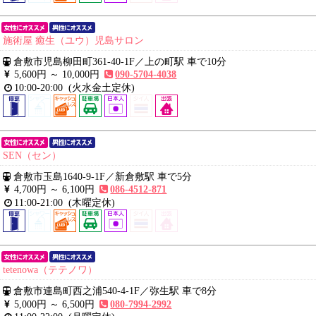
施術屋 癒生（ユウ）児島サロン
倉敷市児島柳田町361-40-1F
／
上の町駅 車で10分
5,600円 ～
10,000円
090-5704-4038
10:00-20:00
(火水金土定休)
SEN（セン）
倉敷市玉島1640-9-1F
／
新倉敷駅 車で5分
4,700円 ～
6,100円
086-4512-871
11:00-21:00
(木曜定休)
tetenowa（テテノワ）
倉敷市連島町西之浦540-4-1F
／
弥生駅 車で8分
5,000円 ～
6,500円
080-7994-2992