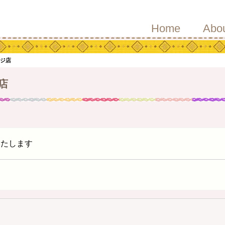
Home
Abo
ージ店
店
いたします