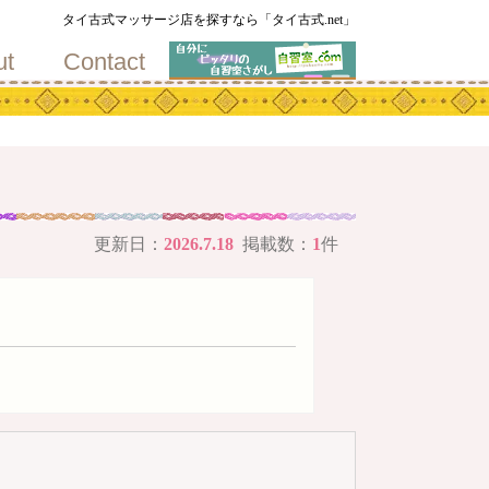
地
タイ古式マッサージ店を探すなら「タイ古式.net」
ut
Contact
更新日：
2026.7.18
掲載数：
1
件
メ