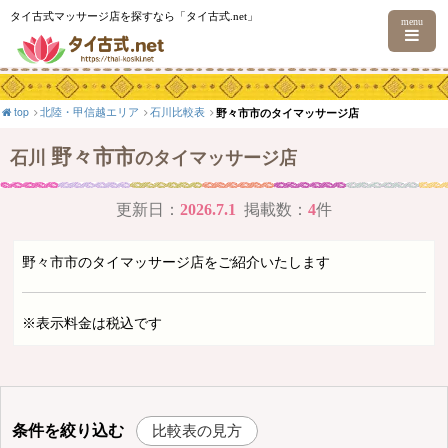
タイ古式マッサージ店を探すなら「タイ古式.net」
menu
top
北陸・甲信越エリア
石川比較表
野々市市のタイマッサージ店
野々市市
石川
のタイマッサージ店
更新日：
2026.7.1
掲載数：
4
件
野々市市のタイマッサージ店をご紹介いたします
※表示料金は税込です
条件を絞り込む
比較表の見方