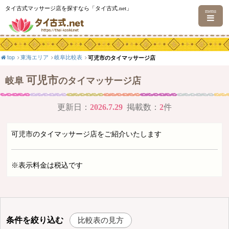
タイ古式マッサージ店を探すなら「タイ古式.net」
menu
top
東海エリア
岐阜比較表
可児市のタイマッサージ店
可児市
岐阜
のタイマッサージ店
更新日：
2026.7.29
掲載数：
2
件
可児市のタイマッサージ店をご紹介いたします
※表示料金は税込です
条件を絞り込む
比較表の見方