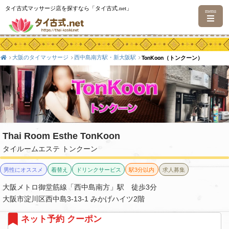
タイ古式マッサージ店を探すなら「タイ古式.net」
menu
大阪のタイマッサージ
西中島南方駅・新大阪駅
TonKoon（トンクーン）
Thai Room Esthe TonKoon
タイルームエステ トンクーン
男性にオススメ
着替え
ドリンクサービス
駅3分以内
求人募集
大阪メトロ御堂筋線「西中島南方」駅 徒歩3分
大阪市淀川区西中島3-13-1 みかげハイツ2階
ネット予約 クーポン